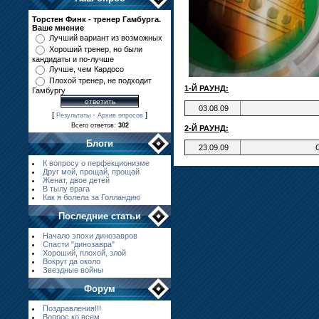
Торстен Финк - тренер Гамбурга.
Ваше мнение
Лучший вариант из возможных
Хороший тренер, но были
кандидаты и по-лучше
Лучше, чем Кардосо
Плохой тренер, не подходит
1-Й РАУНД:
Гамбургу
03
.
08
.
09
[
·
]
Результаты
Архив опросов
Всего ответов:
302
2-Й РАУНД
:
Блоги
23
.
09
.
09
К вопросу о перфекционизме
Друг мой, прощай, прощай
Женат, двое детей
В тылу врага
Как я болела за Голландию
Последние статьи
Начало эпохи динозавров
Спасти "динозавра"
Хороший, плохой, злой
Вокруг да около
Звездные войны
Форум
Поздравления!!!
Вопрос ко всем