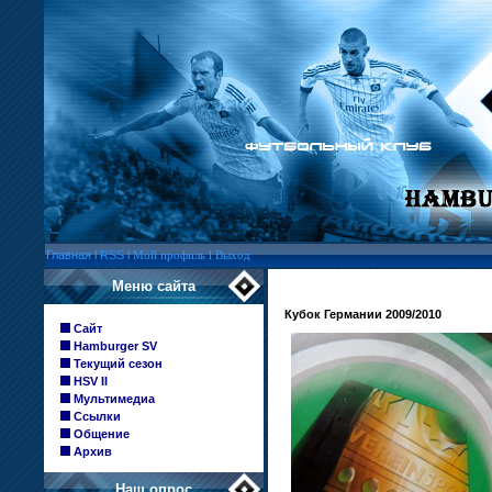
Главная
l
RSS
l
Мой профиль
l
Выход
Меню сайта
Кубок Германии 2009/2010
Сайт
Hamburger SV
Текущий сезон
HSV II
Мультимедиа
Ссылки
Общение
Архив
Наш опрос