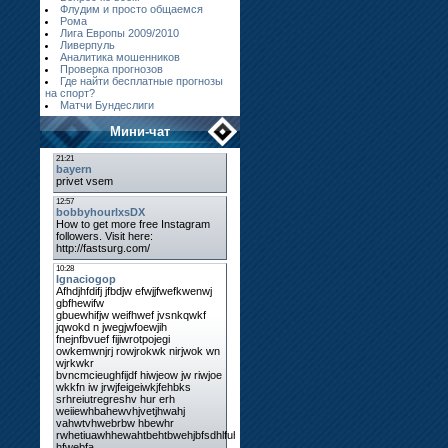
Флудим и просто общаемся
Рома
Лига Европы 2009/2010
Ливерпуль
Аналитика мошенников
Проверка прогнозов
Где найти бесплатные прогнозы
на спорт?
Матчи Бундеслиги
Мини-чат