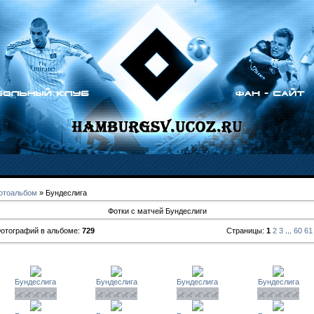
отоальбом
» Бундеслига
Фотки с матчей Бундеслиги
отографий в альбоме:
729
Страницы:
1
2
3
...
60
61
Бундеслига
Бундеслига
Бундеслига
Бундеслига