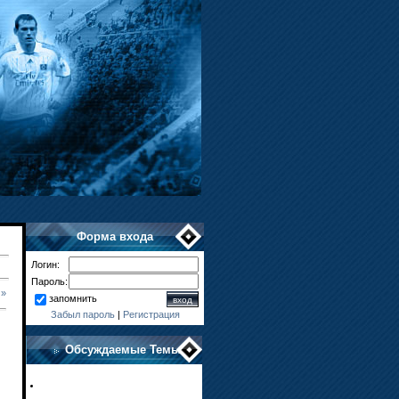
Форма входа
Логин:
Пароль:
»
запомнить
Забыл пароль
|
Регистрация
Обсуждаемые Темы