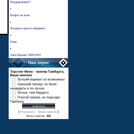
Поздравления!!!
Вопрос ко всем
Флудим и просто общаемся
Рома
Лига Европы 2009/2010
Наш опрос
Торстен Финк - тренер Гамбурга.
Ваше мнение
Лучший вариант из возможных
Хороший тренер, но были
кандидаты и по-лучше
Лучше, чем Кардосо
Плохой тренер, не подходит
Гамбургу
[
·
]
Результаты
Архив опросов
Всего ответов:
302