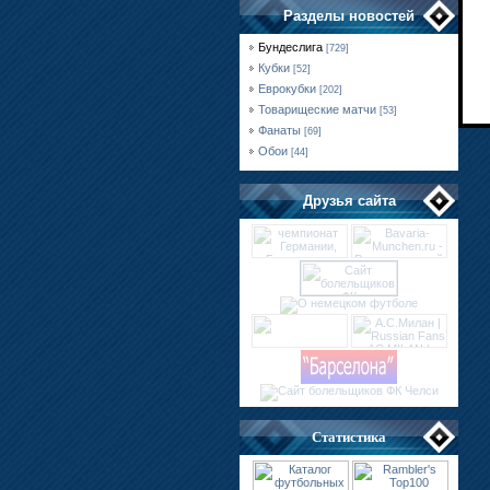
Разделы новостей
Бундеслига
[729]
Кубки
[52]
Еврокубки
[202]
Товарищеские матчи
[53]
Фанаты
[69]
Обои
[44]
Друзья сайта
Статистика