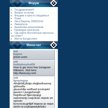
Форум
Поздравления!!!
Вопрос ко всем
Флудим и просто общаемся
Рома
Лига Европы 2009/2010
Ливерпуль
Аналитика мошенников
Проверка прогнозов
Где найти бесплатные прогнозы
на спорт?
Матчи Бундеслиги
Мини-чат