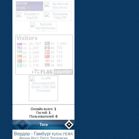
Онлайн всего:
1
Гостей:
1
Пользователей:
0
Теги
Вердер - Гамбург
Кубок УЕФА
Франк Рост
Петр Троховски