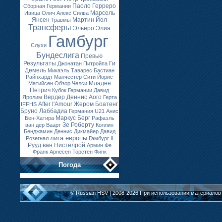
Паоло Герреро
Сборная Германии
Марсель
Ивица Олич
Алекс Силва
Янсен
Мартин Йол
Травмы
Трансферы
Эльеро Элиа
Гамбург
Слухи
Бундеслига
Превью
Результаты
Ги
Джонатан Питройпа
Демель
Микаэль Таварес
Бастиан
Райнхардт
Манчестер Сити
Йорис
Младен
Матийсен
Обзор
Челси
Петрич
Кубок Германии
Давид
Вердер
Деннис Аого
Яролим
Герта
After l'Amour
Жером Боатенг
IFFHS
Бруно Лаббадиа
Германия U21
Анис
Маркус Берг
Бен-Хатира
Рафаэль
Зе Роберту
ван дер Ваарт
Коллин
Бенджамин
Деннис Дикмайер
Давид
лига европы
Розегнал
Гамбург II
Рууд ван Нистелрой
Армин Фе
Франк Арнесен
Торстен Финк
Погода
© Russian HSV | 2008-2026
При использовании материалов 