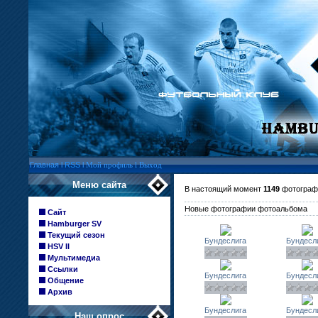
Главная
l
RSS
l
Мой профиль
l
Выход
Меню сайта
В настоящий момент
1149
фотограф
Новые фотографии фотоальбома
Сайт
Hamburger SV
Текущий сезон
Бундеслига
Бундесл
HSV II
Мультимедиа
Ссылки
Бундеслига
Бундесл
Общение
Архив
Бундеслига
Бундесл
Наш опрос