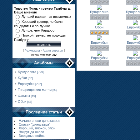
Торстен Финк - тренер Гамбурга.
Бундеслига
Бундесл
Ваше мнение
Лучший вариант из возможных
Хороший тренер, но были
кандидаты и по-лучше
Обои
Еврокуб
Лучше, чем Кардосо
Плохой тренер, не подходит
Гамбургу
Еврокубки
Еврокуб
[
·
]
Результаты
Архив опросов
Всего ответов:
302
Еврокубки
Еврокуб
Альбомы
Бундеслига
[729]
Кубки
[52]
Еврокубки
[202]
Товарищеские матчи
[53]
Фанаты
[69]
Обои
[44]
Последние статьи
Начало эпохи динозавров
Спасти "динозавра"
Хороший, плохой, злой
Вокруг да около
Звездные войны