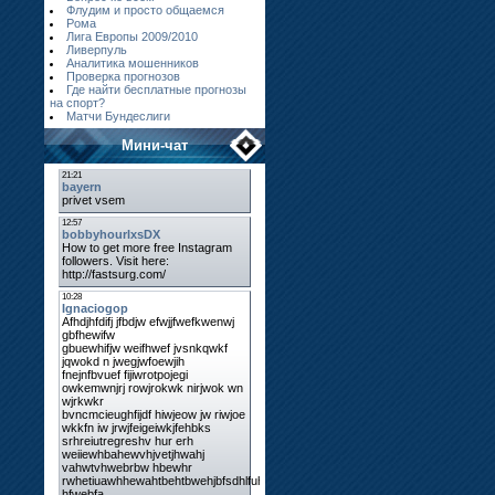
Флудим и просто общаемся
Рома
Лига Европы 2009/2010
Ливерпуль
Аналитика мошенников
Проверка прогнозов
Где найти бесплатные прогнозы
на спорт?
Матчи Бундеслиги
Мини-чат