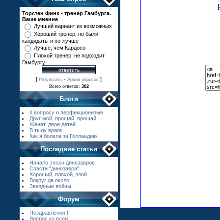
Торстен Финк - тренер Гамбурга.
Ваше мнение
Лучший вариант из возможных
Хороший тренер, но были
кандидаты и по-лучше
Лучше, чем Кардосо
Плохой тренер, не подходит
Гамбургу
[
·
]
Результаты
Архив опросов
Всего ответов:
302
Блоги
К вопросу о перфекционизме
Друг мой, прощай, прощай
Женат, двое детей
В тылу врага
Как я болела за Голландию
Последние статьи
Начало эпохи динозавров
Спасти "динозавра"
Хороший, плохой, злой
Вокруг да около
Звездные войны
Форум
Поздравления!!!
Вопрос ко всем