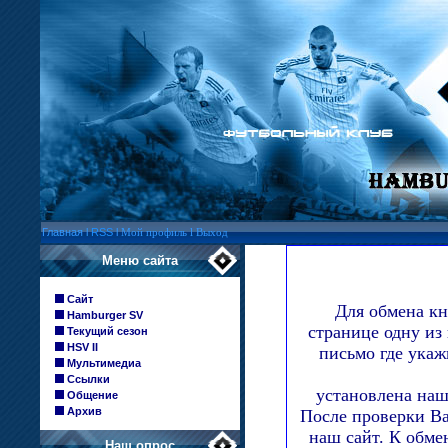
Главная
l
RSS
l
Мой профиль
l
Выход
Меню сайта
Сайт
Для обмена кн
Hamburger SV
странице одну из
Текущий сезон
HSV II
письмо где укаж
Мультимедиа
Ссылки
установлена наш
Общение
Архив
После проверки Ва
наш сайт. К обме
Наш опрос