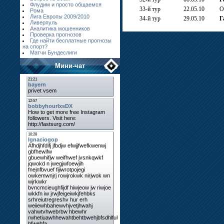
Флудим и просто общаемся
33-й тур
22.05.10
О
Рома
Лига Европы 2009/2010
34-й тур
29.05.10
Г
Ливерпуль
Аналитика мошенников
Проверка прогнозов
Где найти бесплатные прогнозы
на спорт?
Матчи Бундеслиги
Мини-чат