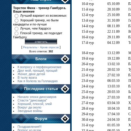
10-й тур
05.10.09
Г
Торстен Финк - тренер Гамбурга.
11-й тур
20.10.09
Г
Ваше мнение
12-й тур
25.10.09
Г
Лучший вариант из возможных
Хороший тренер, но были
13-й тур
31.10.09
Г
кандидаты и по-лучше
14-й тур
08.11.09
Г
Лучше, чем Кардосо
15-й тур
22.11.09
В
Плохой тренер, не подходит
16-й тур
29.11.09
Г
Гамбургу
17-й тур
04.12.09
Т
[
·
]
Результаты
Архив опросов
Всего ответов:
302
18-й тур
13
.
12.09
М
19-й тур
1
9.12.09
Г
Блоги
20-й тур
13.02.10
Г
К вопросу о перфекционизме
21-й тур
20.02.10
Т
Друг мой, прощай, прощай
Женат, двое детей
22-й тур
27.02.10
Г
В тылу врага
23-й тур
06.03.10
П
Как я болела за Голландию
24-й тур
13.03.10
Г
Последние статьи
25-й тур
20.03.10
Б
Начало эпохи динозавров
26-й тур
27.03.10
Г
Спасти "динозавра"
27-й тур
03.04.10
Х
Хороший, плохой, злой
Вокруг да около
28-й тур
10.04.10
Г
Звездные войны
29-й тур
17.04.
10
С
Форум
30-й тур
24
.04.10
Г
31-й тур
01.05.10
Х
Поздравления!!!
Вопрос ко всем
32-й тур
08.05.10
Г