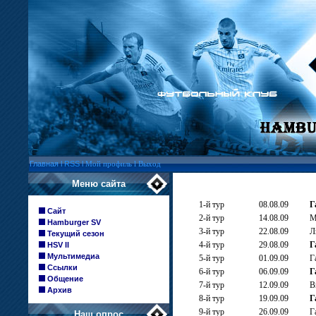
Главная
l
RSS
l
Мой профиль
l
Выход
Меню сайта
1-й тур
08.08.09
Г
Сайт
2-й тур
14.08.
09
М
Hamburger SV
3-й тур
22.08.09
Л
Текущий сезон
4-й тур
29.08.09
Г
HSV II
Мультимедиа
5-й тур
01.09.09
Г
Ссылки
6-й тур
06.09.09
Г
Общение
7-й тур
12.09.09
В
Архив
8-й тур
19.09.09
Г
9-й тур
26.09.09
Г
Наш опрос