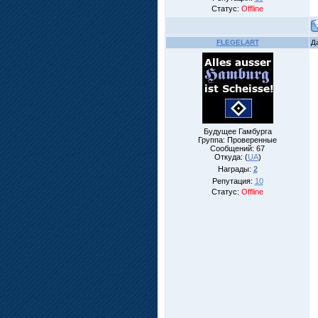
Статус:
Offline
FLEGELART
Д
Будущее Гамбурга
Группа: Проверенные
Сообщений:
67
Откуда: (
UA
)
Награды:
2
Репутация:
10
Статус:
Offline