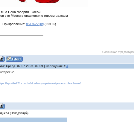
 я на Сона говорил - косой ....
он это Месси в сравнении с героем раздела
Прикрепления:
8517622.jpg
(13.3 Kb)
Сообщение отредактир
ата: Среда, 02.07.2025, 09:09 | Сообщение #
4
нтересно!
ttps://sportball24.com/ru/akademiya-petra-osipova-razoblachenie/
удневс
(Нападающий)