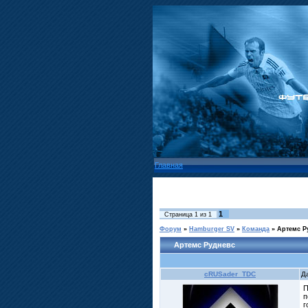
Главная
1
Страница
1
из
1
Форум
»
Hamburger SV
»
Команда
»
Артемс Р
Артемс Рудневс
cRUSader_TDC
Д
П
п
г