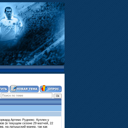
орвард Артемс Рудневс. Куплен у
лов (в текущем сезоне 29 матчей, 22
в
с
, на латышский манер, так как