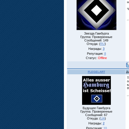
н
Ч
Звезда Гамбурга
Группа: Проверенные
Сообщений:
149
Откуда: (
RU
)
Награды:
3
Репутация:
8
Статус:
Offline
FLEGELART
Д
Т
п
к
Н
Будущее Гамбурга
Группа: Проверенные
Сообщений:
67
Откуда: (
UA
)
Награды:
2
Репутация:
10