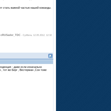
жет стать важной частью нашей команды.
cRUSader_TDC
л
-
Суббота, 12.05.2012, 12:32
енденция - даже если изначально
, тот же Берг , Вестерман ,Сон тоже