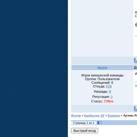
А
С
Hursin
Д
И
Игрок юношеской команды
Группа: Пользователи
Сообщений:
6
h
Откуда: (
SI
)
Награды:
0
Репутация:
0
Статус:
Offline
Форум
»
Hamburger SV
»
Команда
»
Артемс Р
1
Страница
1
из
1