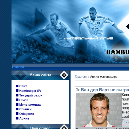
Главная
l
Меню сайта
Главная
»
Архив материалов
Сайт
Ван дер Варт не сыгр
Hamburger SV
Кап
Текущий сезон
при
HSV II
чем
Мультимедиа
пов
Ссылки
вче
Общение
соо
Архив
Под
Наш опрос