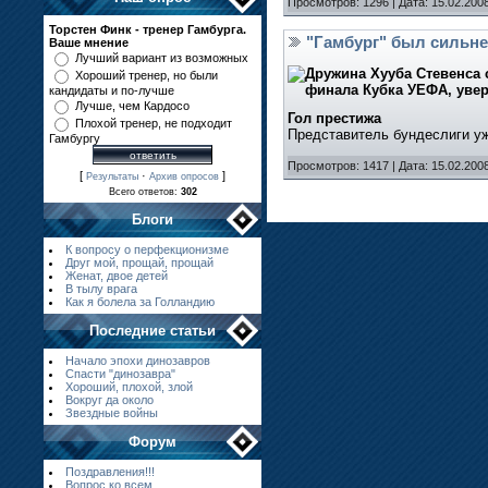
Просмотров: 1296 | Дата:
15.02.200
Торстен Финк - тренер Гамбурга.
"Гамбург" был сильне
Ваше мнение
Лучший вариант из возможных
Дружина Хууба Стевенса 
Хороший тренер, но были
финала Кубка УЕФА, увер
кандидаты и по-лучше
Лучше, чем Кардосо
Гол престижа
Плохой тренер, не подходит
Представитель бундеслиги у
Гамбургу
Просмотров: 1417 | Дата:
15.02.200
[
·
]
Результаты
Архив опросов
Всего ответов:
302
Блоги
К вопросу о перфекционизме
Друг мой, прощай, прощай
Женат, двое детей
В тылу врага
Как я болела за Голландию
Последние статьи
Начало эпохи динозавров
Спасти "динозавра"
Хороший, плохой, злой
Вокруг да около
Звездные войны
Форум
Поздравления!!!
Вопрос ко всем