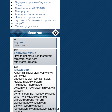
Флудим и просто общаемся
Рома
Лига Европы 2009/2010
Ливерпуль
Аналитика мошенников
Проверка прогнозов
Где найти бесплатные прогнозы
на спорт?
Матчи Бундеслиги
Мини-чат