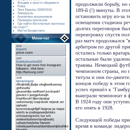
Флудим и просто общаемся
продолжили борьбу, но 
Рома
189-й (!) минуты. В эт
Лига Европы 2009/2010
Ливерпуль
остановить игру из-за 
Аналитика мошенников
Проверка прогнозов
освещении стадиона реч
Где найти бесплатные прогнозы
на спорт?
долгих переговоров бы
Матчи Бундеслиги
переигровку спустя пол
Мини-чат
раз матч продолжался "
арбитром по другой при
остались только вратар
остальные были удален
травмы. Немецкий футб
чемпионом страны, но п
титула и они по-дженте
концов победу в этом г
успех пришёл к "Гамбур
выиграли чемпионат в 
В 1924 году они уступи
его опять в 1928.
Следующей победы приш
время в команде лидеро