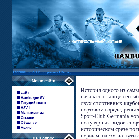
Главная
l
RSS
l
Мой профиль
l
Выход
Меню сайта
История одного из сам
Сайт
началась в конце сентяб
Hamburger SV
двух спортивных клубов
Текущий сезон
HSV II
портовом городе, решил
Мультимедиа
Sport-Club Germania vo
Ссылки
популярных видов спорт
Общение
Архив
историческом срезе поя
первым шагом на пути 
Наш опрос