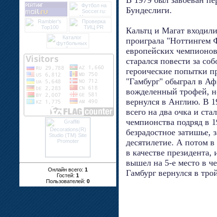
Бундеслиги.
Кальтц и Магат входили 
проиграла "Ноттингем 
европейских чемпионов
старался повести за соб
героические попытки пр
"Гамбург" обыграл в А
вожделенный трофей, н
вернулся в Англию. В 1
всего на два очка и ста
чемпионства подряд в 1
безрадостное затишье, 
десятилетие. А потом в
в качестве президента, 
вышел на 5-е место в ч
Онлайн всего:
1
Гамбург вернулся в тро
Гостей:
1
Пользователей:
0