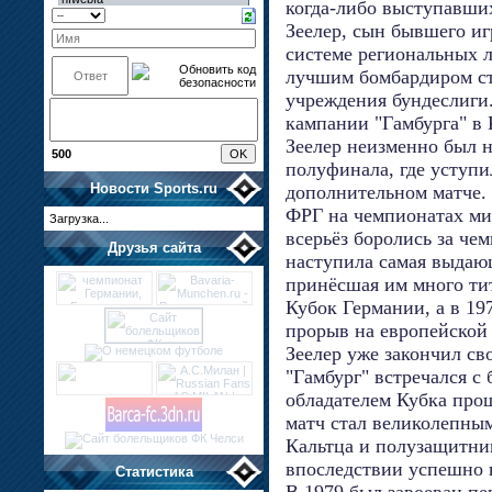
когда-либо выступавших
Зеелер, сын бывшего иг
системе региональных л
лучшим бомбардиром ст
учреждения бундеслиги.
кампании "Гамбурга" в
Зеелер неизменно был н
500
полуфинала, где уступи
Новости
Sports.ru
дополнительном матче.
ФРГ на чемпионатах мир
Загрузка...
всерьёз боролись за че
Друзья сайта
наступила самая выдающ
принёсшая им много тит
Кубок Германии, а в 19
прорыв на европейской 
Зеелер уже закончил св
"Гамбург" встречался с
обладателем Кубка прошл
матч стал великолепны
Кальтца и полузащитни
впоследствии успешно 
Статистика
В 1979 был завоеван п