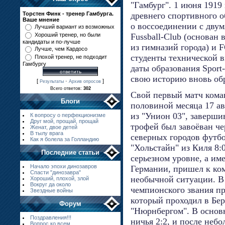
"Гамбург". 1 июня 1919
Торстен Финк - тренер Гамбурга.
древнего спортивного о
Ваше мнение
о воссоединении с дву
Лучший вариант из возможных
Хороший тренер, но были
Fussball-Club (основан
кандидаты и по-лучше
из гимназий города) и F
Лучше, чем Кардосо
студенты технической 
Плохой тренер, не подходит
Гамбургу
даты образования Sport
свою историю вновь об
[
·
]
Результаты
Архив опросов
Всего ответов:
302
Свой первый матч коман
Блоги
половиной месяца 17 ав
из "Унион 03", заверши
К вопросу о перфекционизме
Друг мой, прощай, прощай
трофей был завоёван че
Женат, двое детей
В тылу врага
северных городов футб
Как я болела за Голландию
"Хольстайн" из Киля 8:
Последние статьи
серьезном уровне, а им
Начало эпохи динозавров
Германии, пришел к ком
Спасти "динозавра"
необычной ситуации. В
Хороший, плохой, злой
Вокруг да около
чемпионского звания пр
Звездные войны
который проходил в Бер
Форум
"Нюрнбергом". В основ
Поздравления!!!
ничья 2:2, и после неб
Вопрос ко всем