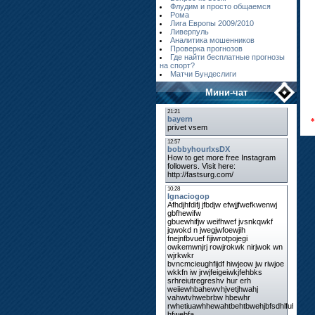
Флудим и просто общаемся
Рома
Лига Европы 2009/2010
Ливерпуль
Аналитика мошенников
Проверка прогнозов
Где найти бесплатные прогнозы
на спорт?
Матчи Бундеслиги
Мини-чат
*