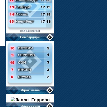
Полный вариант
Бомбардиры
Игрок матча
Паоло Герреро
Именинники