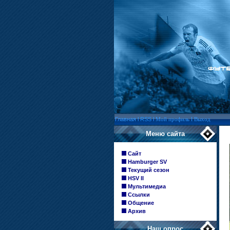
Главная
l
RSS
l
Мой профиль
l
Выход
Меню сайта
Сайт
Hamburger SV
Текущий сезон
HSV II
Мультимедиа
Ссылки
Общение
Архив
Наш опрос