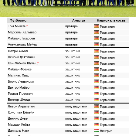
Футболист
Амплуа
Национальность
Том Микель
*
вратарь
Германия
Марсель Хёльшер
вратарь
Германия
Фабиан Лукассен
вратарь
Германия
Александер Мейер
вратарь
Германия
Фахри Акьол
защитник
Германия
Хенрик Деттманн
защитник
Германия
Кай-Фабиан Шульц
*
защитник
Германия
Фабиан Франке
защитник
Германия
Маттиас Хаас
защитник
Германия
Борис Лещински
защитник
Германия
Виктор Майер
защитник
Германия
Геррит Прессел
защитник
Германия
Волкер Шмидт
защитник
Германия
Левон Айрапетян
полузащитник
Германия
Кристиан Бёлейн
полузащитник
Германия
Деннис Дуве
полузащитник
Германия
Мамади Кейта
полузащитник
Германия
Даниэль Наги
полузащитник
Венгрия