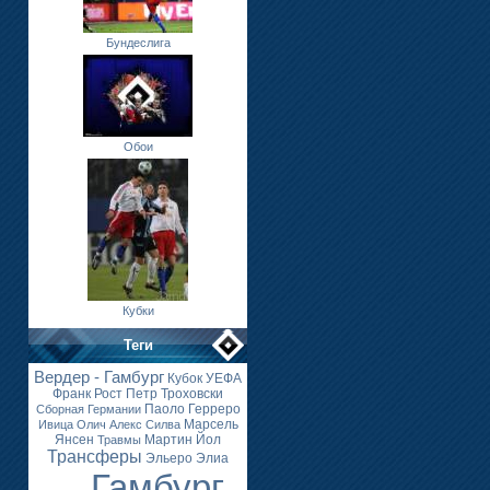
Бундеслига
Обои
Кубки
Теги
Вердер - Гамбург
Кубок УЕФА
Франк Рост
Петр Троховски
Паоло Герреро
Сборная Германии
Марсель
Ивица Олич
Алекс Силва
Янсен
Мартин Йол
Травмы
Трансферы
Эльеро Элиа
Гамбург