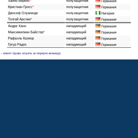
Ханно Беренс
*
полузащитник
Германия
Кристиан Гросс
*
полузащитник
Германия
Джосеф Олуминде
полузащитник
Нигерия
Толгай Арслан
*
полузащитник
Германия
Андре Ханн
нападающий
Германия
Максимилиан Байстер
*
нападающий
Германия
Рафаэль Казиор
нападающий
Германия
Гргур Радос
нападающий
Германия
-
имеет право играть за первую команду