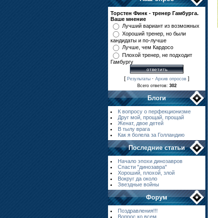
Торстен Финк - тренер Гамбурга.
Ваше мнение
Лучший вариант из возможных
Хороший тренер, но были
кандидаты и по-лучше
Лучше, чем Кардосо
Плохой тренер, не подходит
Гамбургу
[
·
]
Результаты
Архив опросов
Всего ответов:
302
Блоги
К вопросу о перфекционизме
Друг мой, прощай, прощай
Женат, двое детей
В тылу врага
Как я болела за Голландию
Последние статьи
Начало эпохи динозавров
Спасти "динозавра"
Хороший, плохой, злой
Вокруг да около
Звездные войны
Форум
Поздравления!!!
Вопрос ко всем